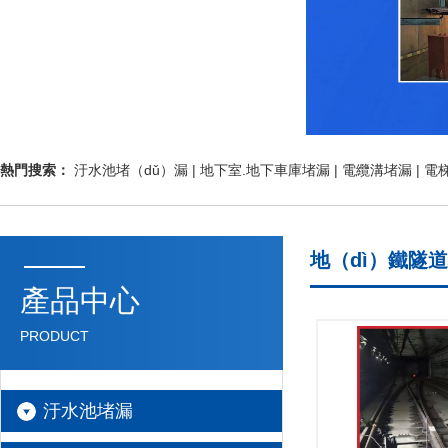
地下管廊堵漏
地鐵隧道（dào）堵漏
涵洞（dòng）堵漏
礦井堵漏
熱門搜索：
汙水池堵（dǔ）漏 |
地下室.地下車庫堵漏 |
電纜溝堵漏 |
電梯
輸煤廊道堵（dǔ）漏
管道堵（dǔ）漏
地（dì）鐵隧
產品中心
隧道堵漏
PRODUCT
伸縮縫堵漏
閥門井堵漏
汙水池堵漏