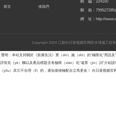
郵 編：224100
留言
係我們
郵 箱：799527285@
網 址：http://www.st
Copyright 2024 江蘇向日葵视频官网防水堵漏工
.聲明：本站支持關於《新廣告法》實（shí）施（shī）的“極限化”用語及
詳情頁（yè）麵以及產品標題含有極限（xiàn）化“違禁（jìn）詞”
（yǒu）其它不合理（lǐ）的，通知後積極配合立馬更改！
向日葵视频官网