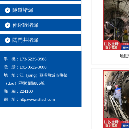
隧道堵漏
伸縮縫堵漏
閥門井堵漏
地鐵
手 機：173-5239-3988
電 話：191-0612-3000
地 址：江（jiāng）蘇省鹽城市鹽都
（dōu）區鹽瀆路886號
郵 編：224100
網 址：http:/www.stfsdl.com