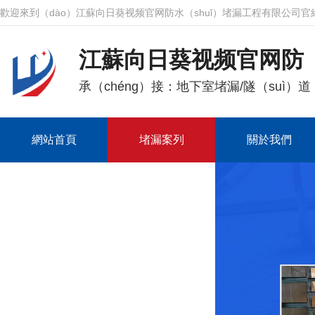
歡迎來到（dào）江蘇向日葵视频官网防水（shuǐ）堵漏工程有限公司官
江蘇向日葵视频官网防（f
承（chéng）接：地下室堵漏/隧（suì）道
網站首頁
堵漏案列
關於我們
汙水池堵（dǔ）漏
在線留言（yán）
聯係我們
地下室.地下車庫堵漏
電纜溝堵漏
電梯井堵漏