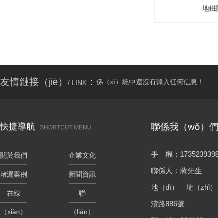
地鐵
友情鏈接（jiē）
：
係（xì）統中還沒有錄入任何信息！
/ LINK
快捷導航
聯係我（wǒ）
SHORTCUT MENU
手 機：17352393988
關於我們
企業文化
聯係人：蔣先生
堵漏案例
新聞資訊
地（dì） 址（zhǐ
在線
聯
瀆路886號
（xiàn）
（lián）